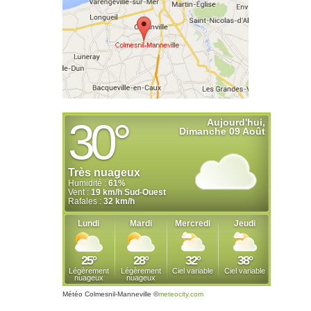
Météo Colmesnil-Manneville
©
meteocity.com